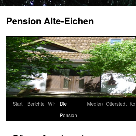
Pension Alte-Eichen
Zum
Start
Berichte
Wir
Die
Medien
Otterstedt
Ko
Inhalt
Pension
springen