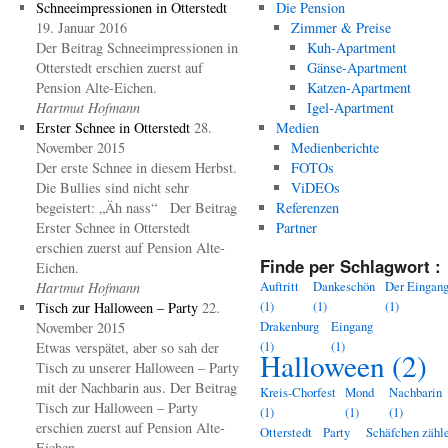
Schneeimpressionen in Otterstedt
Die Pension
19. Januar 2016
Zimmer & Preise
Der Beitrag Schneeimpressionen in
Kuh-Apartment
Otterstedt erschien zuerst auf
Gänse-Apartment
Pension Alte-Eichen.
Katzen-Apartment
Hartmut Hofmann
Igel-Apartment
Erster Schnee in Otterstedt
28.
Medien
November 2015
Medienberichte
Der erste Schnee in diesem Herbst.
FOTOs
Die Bullies sind nicht sehr
ViDEOs
begeistert: „Äh nass“ Der Beitrag
Referenzen
Erster Schnee in Otterstedt
Partner
erschien zuerst auf Pension Alte-
Finde per Schlagwort :
Eichen.
Auftritt
Dankeschön
Der Eingan
Hartmut Hofmann
(1)
(1)
(1)
Tisch zur Halloween – Party
22.
Drakenburg
Eingang
November 2015
(1)
(1)
Etwas verspätet, aber so sah der
Halloween
(2)
Tisch zu unserer Halloween – Party
mit der Nachbarin aus. Der Beitrag
Kreis-Chorfest
Mond
Nachbarin
Tisch zur Halloween – Party
(1)
(1)
(1)
erschien zuerst auf Pension Alte-
Otterstedt
Party
Schäfchen zähl
Eichen.